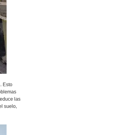
. Esto
roblemas
reduce las
l suelo,