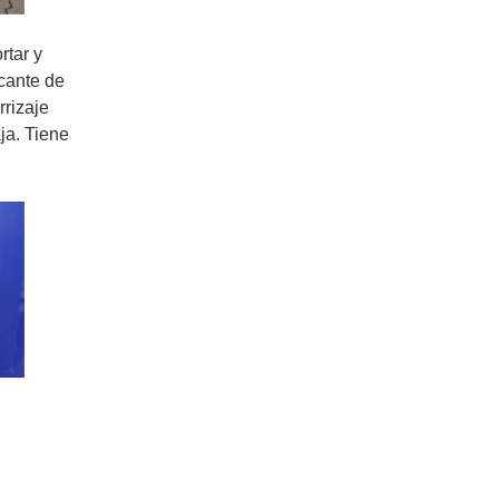
rtar y
cante de
rrizaje
ja. Tiene