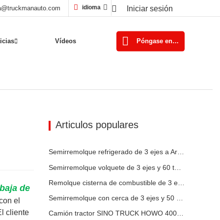
idioma
a@truckmanauto.com
Iniciar sesión
Póngase en contacto con nosotros
icias
Vídeos
Articulos populares
Semirremolque refrigerado de 3 ejes a Argelia
Semirremolque volquete de 3 ejes y 60 toneladas a Ghana
Remolque cisterna de combustible de 3 ejes y 45000 litros a Senegal
baja de
Semirremolque con cerca de 3 ejes y 50 toneladas a Zambia
 con
el
l cliente
Camión tractor SINO TRUCK HOWO 400HP de 10 ruedas a Nigeria