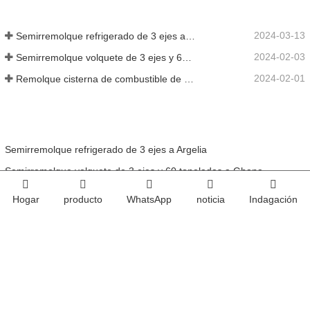
2024-03-13
Semirremolque refrigerado de 3 ejes a Argelia
2024-02-03
Semirremolque volquete de 3 ejes y 60 toneladas a Ghana
2024-02-01
Remolque cisterna de combustible de 3 ejes y 45000 litros a Senegal
Semirremolque refrigerado de 3 ejes a Argelia
Semirremolque volquete de 3 ejes y 60 toneladas a Ghana
Remolque cisterna de combustible de 3 ejes y 45000 litros a Senegal
Hogar
producto
WhatsApp
noticia
Indagación
Semirremolque con cerca de 3 ejes y 50 toneladas a Zambia
Camión tractor SINO TRUCK HOWO 400HP de 10 ruedas a Nigeria
LA
Medios de comunicación social