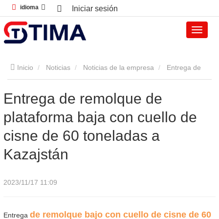
idioma
Iniciar sesión
Inicio
Noticias
Noticias de la empresa
Entrega de
remolque de plataforma baja con cuello de cisne de 60
Entrega de remolque de
plataforma baja con cuello de
toneladas a Kazajstán
cisne de 60 toneladas a
Kazajstán
2023/11/17 11:09
de remolque bajo con cuello de cisne de 60
Entrega