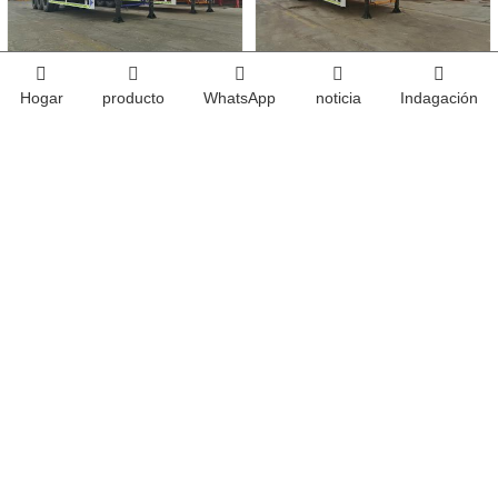
Remolque de cama baja de 
Remolque Lowboy de 3 ejes 
Hogar
producto
WhatsApp
noticia
Indagación
3 ejes
y 60 toneladas
2024-03-13
Semirremolque refrigerado de 3 ejes a Argelia
2024-02-03
Semirremolque volquete de 3 ejes y 60 toneladas a Ghana
2024-02-01
Remolque cisterna de combustible de 3 ejes y 45000 litros a Senegal
Semirremolque refrigerado de 3 ejes a Argelia
Semirremolque volquete de 3 ejes y 60 toneladas a Ghana
Remolque cisterna de combustible de 3 ejes y 45000 litros a Senegal
Semirremolque con cerca de 3 ejes y 50 toneladas a Zambia