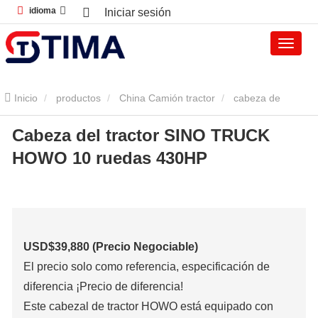
idioma
Iniciar sesión
Inicio
productos
China Camión tractor
cabeza de
Cabeza del tractor SINO TRUCK
camión
Cabeza del tractor SINO TRUCK HOWO 10 ruedas
HOWO 10 ruedas 430HP
430HP
USD$3
9
,880 (Precio Negociable)
El precio solo como referencia, especificación de
diferencia ¡Precio de diferencia!
Este cabezal de tractor HOWO está equipado con