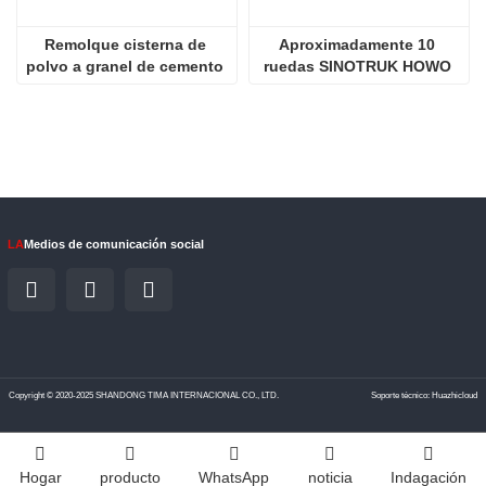
Remolque cisterna de 
Aproximadamente 10 
polvo a granel de cemento 
ruedas SINOTRUK HOWO 
de 3 ejes y 50 toneladas
NX 380HP Camión remolque
LA
Medios de comunicación social
Copyright © 2020-2025 SHANDONG TIMA INTERNACIONAL CO., LTD.
Soporte técnico: Huazhicloud
Hogar
producto
WhatsApp
noticia
Indagación