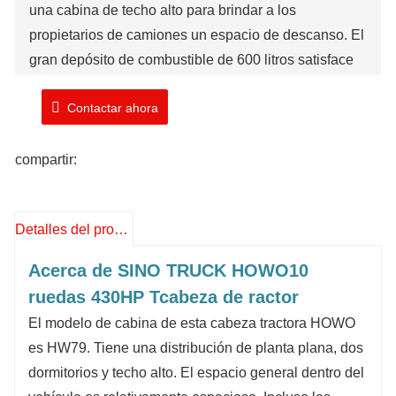
una cabina de techo alto para brindar a los
propietarios de camiones un espacio de descanso. El
gran depósito de combustible de 600 litros satisface
las necesidades de largos kilometrajes. La cubierta
Contactar ahora
protectora del faro evita daños a la lámpara y
prolonga su vida útil. Los asientos con bolsas de aire
que absorben los impactos y cuentan con funciones
compartir:
de ventilación y calefacción brindan total comodidad
de conducción.
Detalles del producto
Marca: TIMA
Número de modelo: ZZ4257V3247B1
Acerca de SINO TRUCK HOWO
10
Tiempo de envío: 25 días laborables
ruedas 430HP T
cabeza de ractor
El modelo de cabina de esta cabeza tractora HOWO
es HW79. Tiene una distribución de planta plana, dos
dormitorios y techo alto. El espacio general dentro del