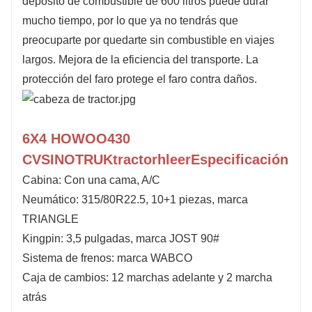
depósito de combustible de 600 litros puede durar
mucho tiempo, por lo que ya no tendrás que
preocuparte por quedarte sin combustible en viajes
largos. Mejora de la eficiencia del transporte. La
protección del faro protege el faro contra daños.
6X4 HOWOO
430
CV
SINOTRUK
t
ractor
h
leer
Especificación
Cabina: Con una cama, A/C
Neumático: 315/80R22.5, 10+1 piezas, marca
TRIANGLE
Kingpin: 3,5 pulgadas, marca JOST 90#
Sistema de frenos: marca WABCO
Caja de cambios: 12 marchas adelante y 2 marcha
atrás