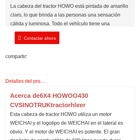
La cabeza del tractor HOWO está pintada de amarillo
claro, lo que brinda a las personas una sensación
cálida y luminosa. Todo el vehículo tiene una
apariencia hermosa, elegante y llamativa. Puede ver
Contactar ahora
el automóvil claramente incluso en áreas con visión
poco clara, lo que mejora enormemente la seguridad.
compartir:
Adopta una cabina plana HW76. La cabina es
cómoda y espaciosa, muy cómoda.
Marca: TIMA
Detalles del producto
Número de modelo: ZZ4257V3247B1
Tiempo de envío: 25 días laborables
Acerca de
6X4 HOWOO
430
CV
SINOTRUK
t
ractor
h
leer
Esta cabeza de tractor HOWO utiliza un motor
WEICHAI y el logotipo de WEICHAI en el lateral es
obvio. Y el motor de WEICHAI es potente. El gran