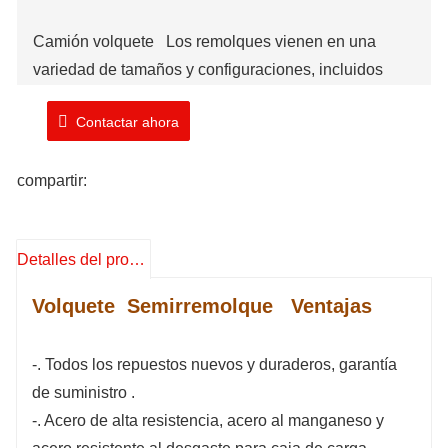
Camión volquete
Los remolques vienen en una
variedad de tamaños y configuraciones, incluidos
modelos de dos, tres y cuatro ejes. Pueden diseñarse
Contactar ahora
para tractores estándar o equipos de construcción
especializados, como volquetes.
compartir:
Marca: TIMA
Número de modelo: TMA
345
D
S
T
Detalles del producto
Tiempo de envío: 20-25 días laborables
Volquete
Semirremolque
Ventajas
-. Todos los repuestos nuevos y duraderos, garantía
de suministro
.
-. Acero de alta resistencia, acero al manganeso y