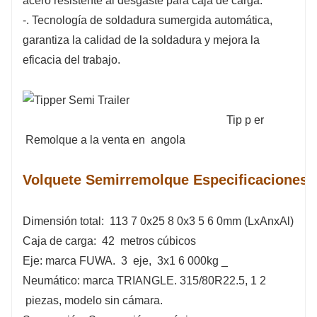
acero resistente al desgaste para caja de carga.
-. Tecnología de soldadura sumergida automática,
garantiza la calidad de la soldadura y mejora la
eficacia del trabajo.
Tip
p
er
Remolque a la venta en
angola
Volquete Semirremolque Especificaciones
Dimensión total:
113
7
0x25
8
0x3
5
6
0mm (LxAnxAl)
Caja de carga:
42
metros cúbicos
Eje: marca FUWA.
3
eje,
3x1
6
000kg
_
Neumático: marca TRIANGLE. 315/80R22.5, 1
2
piezas, modelo sin cámara.