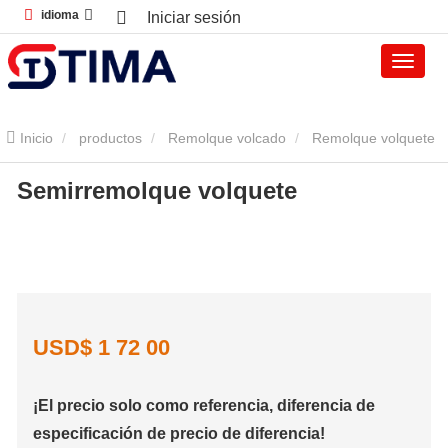
idioma
Iniciar sesión
Inicio
productos
Remolque volcado
Remolque volquete
Semirremolque volquete
Semirremolque volquete
USD$
1
72
00
¡El precio solo como referencia, diferencia de
especificación de precio de diferencia!