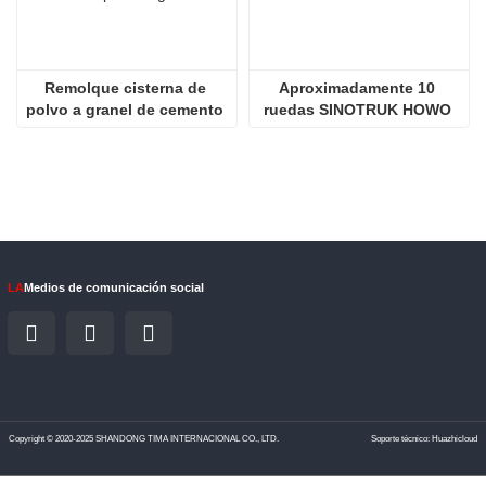
Remolque cisterna de 
Aproximadamente 10 
polvo a granel de cemento 
ruedas SINOTRUK HOWO 
de 3 ejes y 50 toneladas
NX 380HP Camión remolque
LA
Medios de comunicación social
Copyright © 2020-2025 SHANDONG TIMA INTERNACIONAL CO., LTD.
Soporte técnico: Huazhicloud