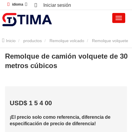
idioma
Iniciar sesión
Inicio
productos
Remolque volcado
Remolque volquete
Remolque de camión volquete de 30
Remolque de camión volquete de 30 metros cúbicos
metros cúbicos
USD$
1
5
4
00
¡El precio solo como referencia, diferencia de
especificación de precio de diferencia!