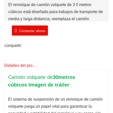
El
remolque de camión volquete de 3 0 metros
cúbicos está diseñado para trabajos de transporte de
media y larga distancia,
reemplaza
el camión
volquete de 12 ruedas y mejora la eficiencia del
Contactar ahora
transporte
.
compartir:
Marca: TIMA
Existencia: 1 unidad
Número de modelo: TMA
3
0
0D
S
T
Detalles del producto
Tiempo de envío: 20-25 días laborables
Camión volquete de
30
metros
cúbicos
Imagen de tráiler
El sistema de suspensión de un remolque de camión
volquete juega un papel vital para garantizar la