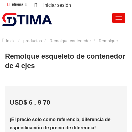
idioma
Iniciar sesión
Inicio
productos
Remolque contenedor
Remolque
Remolque esqueleto de contenedor
contenedor esqueleto
Remolque esqueleto de contenedor de 4
de 4 ejes
ejes
USD$
6
,
9
70
¡El precio solo como referencia, diferencia de
especificación de precio de diferencia!