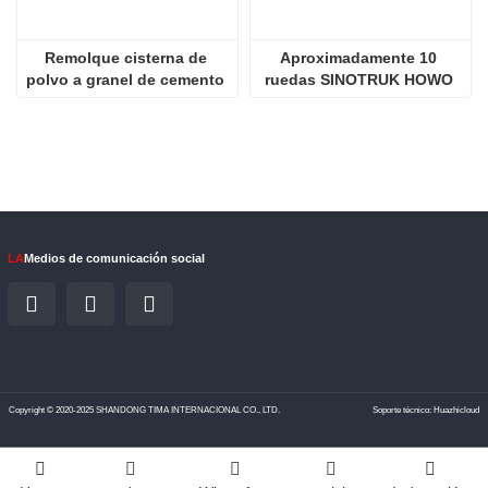
Remolque cisterna de 
Aproximadamente 10 
polvo a granel de cemento 
ruedas SINOTRUK HOWO 
de 3 ejes y 50 toneladas
NX 380HP Camión remolque
LA
Medios de comunicación social
Copyright © 2020-2025 SHANDONG TIMA INTERNACIONAL CO., LTD.
Soporte técnico: Huazhicloud