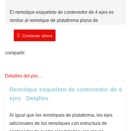
El remolque esqueleto de contenedor de 4 ejes es
similar al remolque de plataforma plana de
contenedor de 4 ejes. Sin embargo, los remolques
Contactar ahora
con estructura de contenedores están especialmente
diseñados para transportar contenedores marítimos, y
compartir:
su estructura de estructura garantiza que el
contenedor esté instalado de forma segura.
Detalles del producto
Marca: TIMA
Número de modelo:
TAM
4
5
0
CS
F
Remolque esqueleto de contenedor
de 4
Tiempo de envío: 10-20 días laborables
ejes
Detalles
Al igual que los remolques de plataforma, los ejes
adicionales de los remolques con estructura de