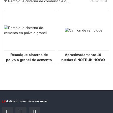
2024-02-01
Remolque cisterna de combustible de 3 ejes y 45000 litros a Senegal
Remolque cisterna de 
Aproximadamente 10 
polvo a granel de cemento 
ruedas SINOTRUK HOWO 
de 3 ejes y 50 toneladas
NX 380HP Camión remolque
LA
Medios de comunicación social