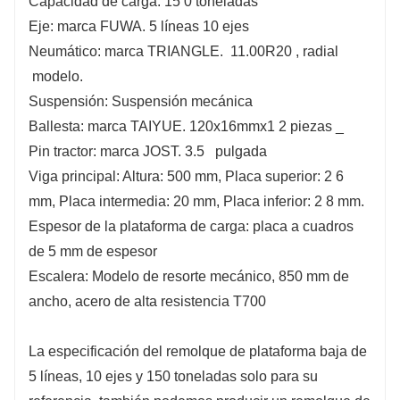
Capacidad de carga:
15
0 toneladas
Eje: marca FUWA.
5 líneas 10 ejes
Neumático: marca TRIANGLE.
11.00R20
,
radial
modelo.
Suspensión: Suspensión mecánica
Ballesta: marca TAIYUE.
120x16mmx1
2
piezas
_
Pin tractor: marca JOST. 3.5
pulgada
Viga principal: Altura: 500 mm, Placa superior:
2
6
mm, Placa intermedia:
20
mm, Placa inferior:
2
8
mm.
Espesor de la plataforma de carga:
placa a cuadros
de
5
mm de espesor
Escalera: Modelo de resorte mecánico, 850 mm de
ancho, acero de alta resistencia T700
La especificación del remolque de plataforma baja de
5 líneas, 10 ejes y 150 toneladas solo para su