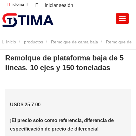
idioma
Iniciar sesión
Inicio
productos
Remolque de cama baja
Remolque de
Remolque de plataforma baja de 5
plataforma baja
Remolque de plataforma baja de 5 líneas, 10
líneas, 10 ejes y 150 toneladas
ejes y 150 toneladas
USD$
25
7
00
¡El precio solo como referencia, diferencia de
especificación de precio de diferencia!