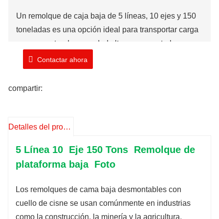
Un remolque de caja baja de 5 líneas, 10 ejes y 150
toneladas es una opción ideal para transportar carga
con un centro de gravedad alto, como centrales
eléctricas y equipos de lavado. El diseño de cama
Contactar ahora
baja baja el centro de gravedad del remolque, lo que
aumenta la estabilidad durante el transporte.
compartir:
Marca: TIMA
Existencia: 1 Unidad
Detalles del producto
Número de modelo: TMA
38
0LBT
5 Línea 10
Eje
150 Tons
Remolque de
Tiempo de envío: 10-15 días laborables
plataforma baja
Foto
Los remolques de cama baja desmontables con
cuello de cisne se usan comúnmente en industrias
como la construcción, la minería y la agricultura,