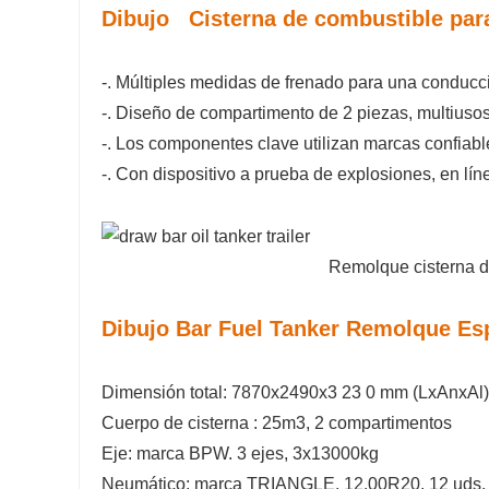
Dibujo
Cisterna de combustible
par
-. Múltiples medidas de frenado para una conduc
-. Diseño de compartimento de 2 piezas, multiuso
-.
Los componentes clave utilizan marcas confiabl
-.
Con dispositivo a prueba de explosiones, en líne
Remolque cisterna de combustible c
Dibujo Bar Fuel Tanker Remolque Es
Dimensión total: 7870x2490x3
23 0
mm (LxAnxAl)
Cuerpo de cisterna
:
25m3, 2 compartimentos
Eje: marca BPW. 3 ejes, 3x13000kg
Neumático: marca TRIANGLE. 12.00R20, 12 uds.