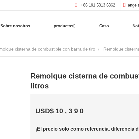
+86 191 5313 6362
angel
Sobre nosotros
productos
Caso
Not
olque cisterna de combustible con barra de tiro
Remolque cisterna
Remolque cisterna de combusti
litros
USD$
10
,
3
9
0
¡El precio solo como referencia, diferencia d