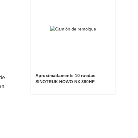
Aproximadamente 10 ruedas 
 de
SINOTRUK HOWO NX 380HP 
en,
Camión remolque
Aproximadamente 10 ruedas SINOTRUK HOWO NX 380HP Camión remolque
Contactar ahora