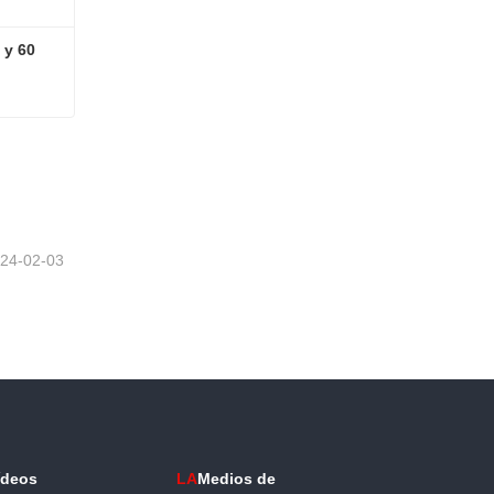
y 60 
Remolque Lowboy de 3 ejes y 60 toneladas
24-02-03
ídeos
LA
Medios de