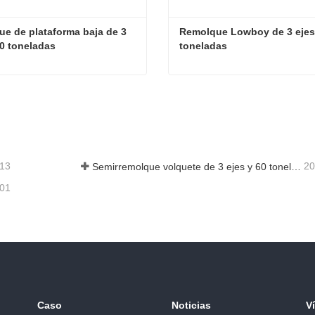
e de plataforma baja de 3 
Remolque Lowboy de 3 ejes 
70 toneladas
toneladas
Remolque de plataforma baja de 3 ejes y 70 toneladas
actar ahora
Contactar ahora
-13
20
Semirremolque volquete de 3 ejes y 60 toneladas a Ghana
-01
Caso
Noticias
V