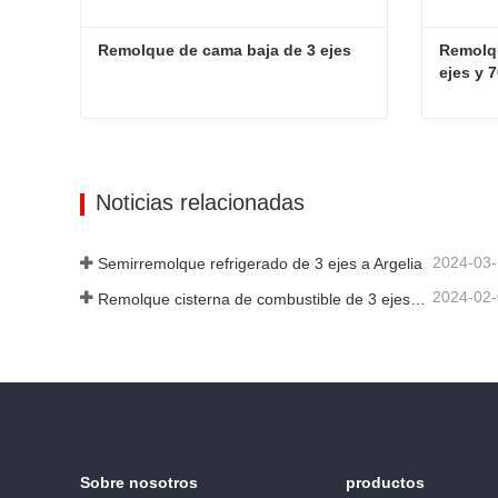
Remolque de cama baja de 3 ejes
Remolqu
ejes y 
Remolque de cama baja de 3 ejes
Contactar ahora
Cont
Noticias relacionadas
2024-03
Semirremolque refrigerado de 3 ejes a Argelia
2024-02
Remolque cisterna de combustible de 3 ejes y 45000 litros a Senegal
Sobre nosotros
productos