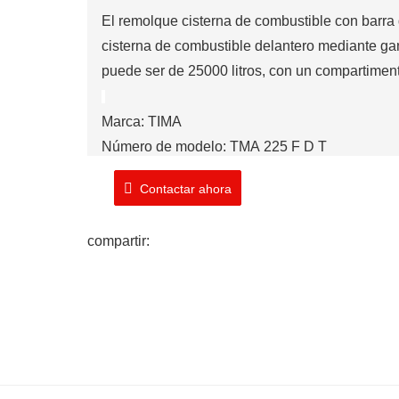
El
remolque cisterna de combustible con barra 
cisterna de combustible delantero mediante ganc
puede ser de 25000 litros, con un compartimen
Marca: TIMA
Número de modelo: TMA
225
F
D
T
Tiempo de envío: 10-20 días laborables
Contactar ahora
compartir: